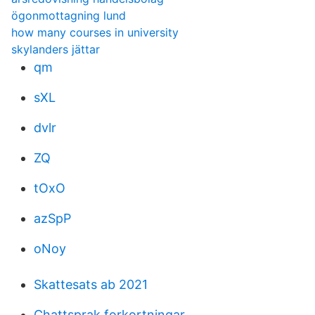
ögonmottagning lund
how many courses in university
skylanders jättar
qm
sXL
dvlr
ZQ
tOxO
azSpP
oNoy
Skattesats ab 2021
Chattsprak forkortningar