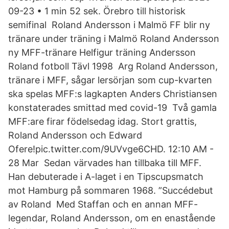
09-23 • 1 min 52 sek. Örebro till historisk
semifinal Roland Andersson i Malmö FF blir ny
tränare under träning i Malmö Roland Andersson
ny MFF-tränare Helfigur träning Andersson
Roland fotboll Tävl 1998 Arg Roland Andersson,
tränare i MFF, sågar lersörjan som cup-kvarten
ska spelas MFF:s lagkapten Anders Christiansen
konstaterades smittad med covid-19 Två gamla
MFF:are firar födelsedag idag. Stort grattis,
Roland Andersson och Edward
Ofere!pic.twitter.com/9UVvge6CHD. 12:10 AM -
28 Mar Sedan värvades han tillbaka till MFF.
Han debuterade i A-laget i en Tipscupsmatch
mot Hamburg på sommaren 1968. ”Succédebut
av Roland Med Staffan och en annan MFF-
legendar, Roland Andersson, om en enastående