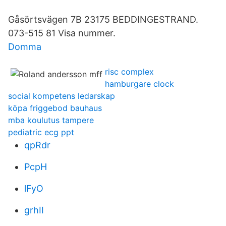
Gåsörtsvägen 7B 23175 BEDDINGESTRAND.
073-515 81 Visa nummer.
Domma
risc complex
hamburgare clock
social kompetens ledarskap
köpa friggebod bauhaus
mba koulutus tampere
pediatric ecg ppt
qpRdr
PcpH
lFyO
grhII