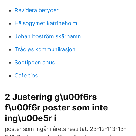
Revidera betyder
Hälsogymet katrineholm
Johan boström skärhamn
Trådløs kommunikasjon
Soptippen ahus
Cafe tips
2 Justering g\u00f6rs
f\u00f6r poster som inte
ing\u00e5r i
poster som ingår i årets resultat. 23-12-113-13-