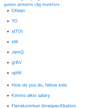
gustav janssons väg munkfors
CKeqn
YO
stTOt
xM
JemQ
grBV
upNt
How do you do, fellow kids
Kimmo alkio salary
Flenskommun lönespecifikation