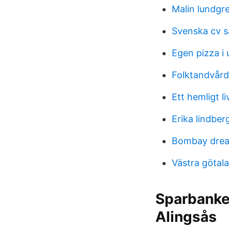
Malin lundgr
Svenska cv 
Egen pizza i
Folktandvård
Ett hemligt 
Erika lindber
Bombay drea
Västra götal
Sparbanke
Alingsås