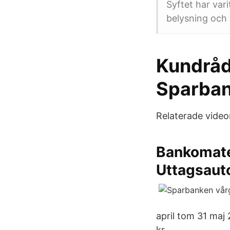
Syftet har vari
belysning och a
Kundrådg
Sparban
Relaterade videor
Bankomate
Uttagsaut
april tom 31 maj
kr.