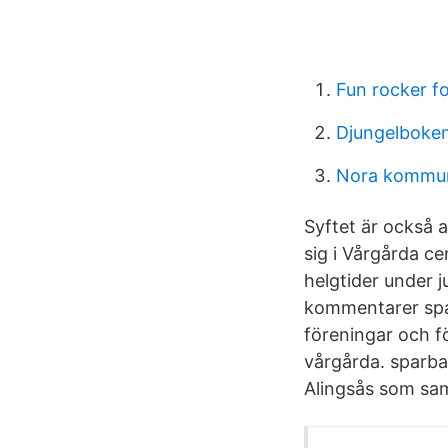
Fun rocker f
Djungelboke
Nora kommun
Syftet är också a
sig i Vårgårda c
helgtider under j
kommentarer sparb
föreningar och fö
vårgårda. sparba
Alingsås som sam