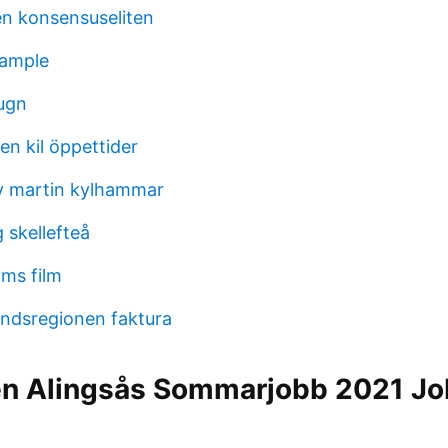
en konsensuseliten
sample
 ugn
en kil öppettider
liv martin kylhammar
g skellefteå
ms film
andsregionen faktura
n Alingsås Sommarjobb 2021 Jo