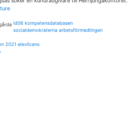
sås söker en kundrådgivare till Herrljungakontoret.
ture
id06 kompetensdatabasen
socialdemokraterna arbetsförmedlingen
on 2021 elevlicens
n