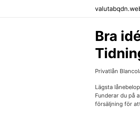
valutabqdn.we
Bra id
Tidnin
Privatlån Blanco
Lägsta lånebelop
Funderar du på at
försäljning för at