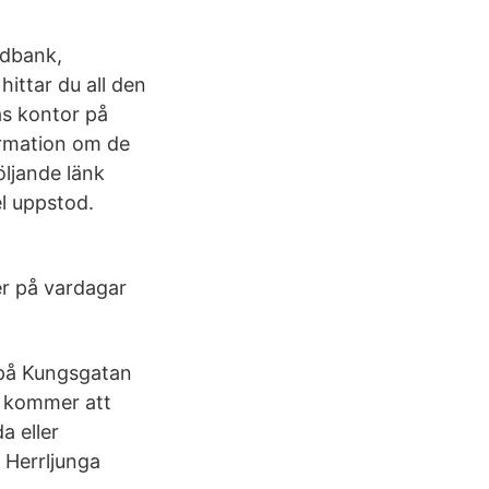
edbank,
ittar du all den
ås kontor på
ormation om de
öljande länk
el uppstod.
er på vardagar
 på Kungsgatan
m kommer att
a eller
 Herrljunga