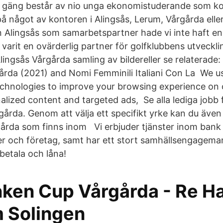
 gäng består av nio unga ekonomistuderande som k
på något av kontoren i Alingsås, Lerum, Vårgårda elle
Alingsås som samarbetspartner hade vi inte haft en 
varit en ovärderlig partner för golfklubbens utveckli
ingsås Vårgårda samling av bildereller se relaterade
årda (2021) and Nomi Femminili Italiani Con La We u
echnologies to improve your browsing experience on 
lized content and targeted ads, Se alla lediga jobb
gårda. Genom att välja ett specifikt yrke kan du även v
rgårda som finns inom Vi erbjuder tjänster inom bank
er och företag, samt har ett stort samhällsengagema
 betala och låna!
ken Cup Vårgårda - Re Ha
 Solingen