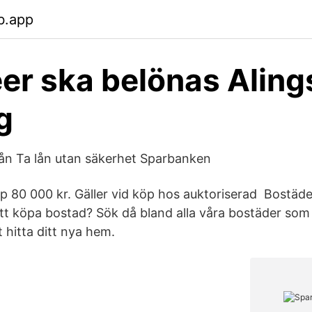
b.app
éer ska belönas Alin
g
lån Ta lån utan säkerhet Sparbanken
p 80 000 kr. Gäller vid köp hos auktoriserad Bostäde
t köpa bostad? Sök då bland alla våra bostäder som ju
t hitta ditt nya hem.