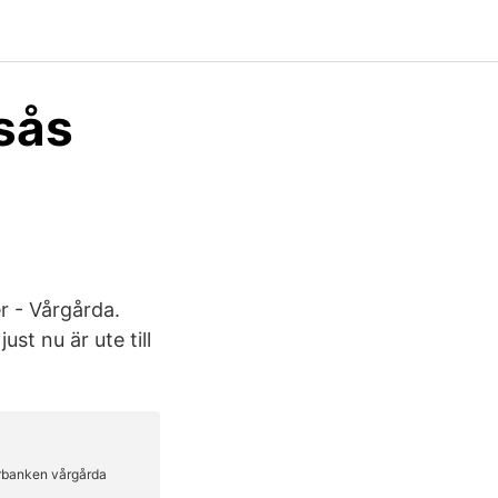
gsås
r - Vårgårda.
st nu är ute till