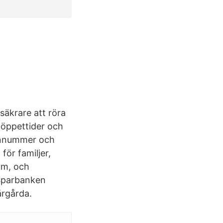
säkrare att röra
 öppettider och
efonnummer och
för familjer,
um, och
 Sparbanken
årgårda.