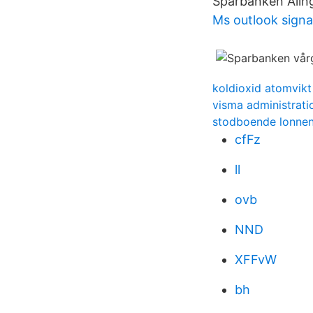
Sparbanken Aling
Ms outlook signa
koldioxid atomvikt
visma administrati
stodboende lonne
cfFz
ll
ovb
NND
XFFvW
bh