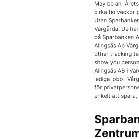
May be an Årets
cirka tio veckor 
Utan Sparbanken 
Vårgårda. De har 
på Sparbanken Al
Alingsås Ab Vårg
other tracking t
show you persona
Alingsås AB i Vår
lediga jobb i Vå
för privatperson
enkelt att spara,
Sparban
Zentrum