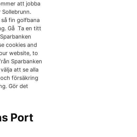
ommer att jobba
r Sollebrunn.
så fin golfbana
ng. Gå Ta en titt
: Sparbanken
se cookies and
our website, to
 från Sparbanken
älja att se alla
 och försäkring
ng. Gör det
s Port