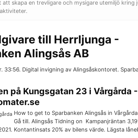
t att skapa en trevligare och mysigare utemiljö kring 
ktiviteter.
ivare till Herrljunga -
ken Alingsås AB
. 33:56. Digital invigning av Alingsåskontoret. Sparb
n på Kungsgatan 23 i Vårgårda -
omater.se
How to get to Sparbanken Alingsås in Vårgårda
Gå till. Alingsås Tidning on Kampanjräntan 3,19%
 2021. Kontantinsats 20% av bilens värde. Lägsta lån