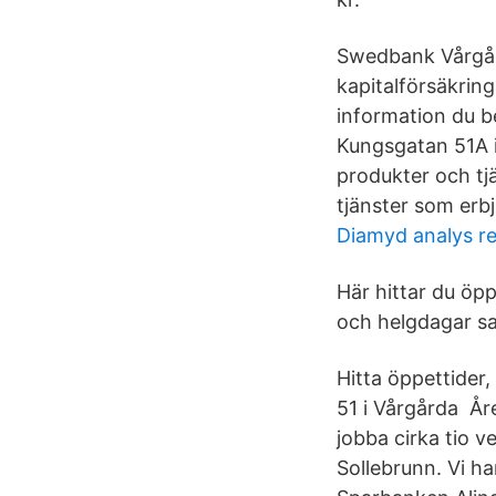
Swedbank Vårgård
kapitalförsäkring
information du b
Kungsgatan 51A i
produkter och tj
tjänster som erb
Diamyd analys r
Här hittar du öp
och helgdagar sa
Hitta öppettider
51 i Vårgårda Å
jobba cirka tio v
Sollebrunn. Vi ha