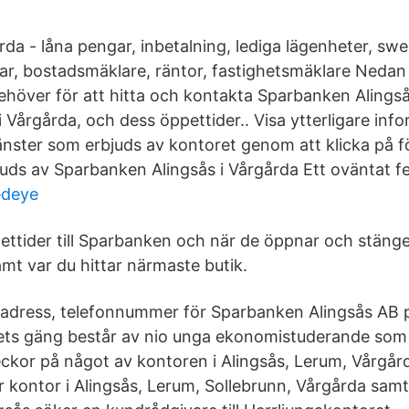
a - låna pengar, inbetalning, lediga lägenheter, sw
ar, bostadsmäklare, räntor, fastighetsmäklare Nedan h
ehöver för att hitta och kontakta Sparbanken Alings
 Vårgårda, och dess öppettider.. Visa ytterligare inf
änster som erbjuds av kontoret genom att klicka på f
juds av Sparbanken Alingsås i Vårgårda Ett oväntat f
edeye
pettider till Sparbanken och när de öppnar och stäng
mt var du hittar närmaste butik.
, adress, telefonnummer för Sparbanken Alingsås AB
rets gäng består av nio unga ekonomistuderande so
eckor på något av kontoren i Alingsås, Lerum, Vårgård
r kontor i Alingsås, Lerum, Sollebrunn, Vårgårda samt