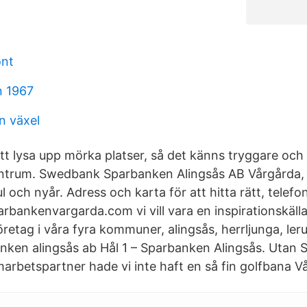
ont
n 1967
 växel
tt lysa upp mörka platser, så det känns tryggare och 
entrum. Swedbank Sparbanken Alingsås AB Vårgårda,
ul och nyår. Adress och karta för att hitta rätt, tel
ankenvargarda.com vi vill vara en inspirationskälla 
retag i våra fyra kommuner, alingsås, herrljunga, ler
nken alingsås ab Hål 1 – Sparbanken Alingsås. Utan
arbetspartner hade vi inte haft en så fin golfbana V