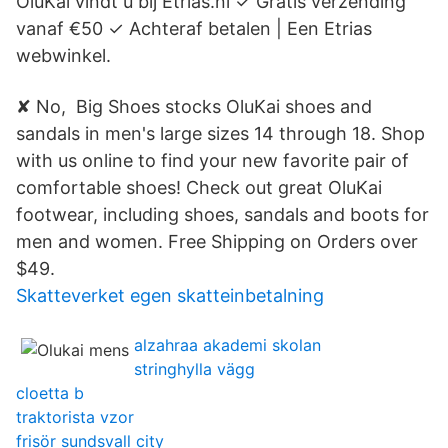
OluKai vindt u bij Etrias.nl ✓ Gratis verzending
vanaf €50 ✓ Achteraf betalen | Een Etrias
webwinkel.
✘ No, Big Shoes stocks OluKai shoes and
sandals in men's large sizes 14 through 18. Shop
with us online to find your new favorite pair of
comfortable shoes! Check out great OluKai
footwear, including shoes, sandals and boots for
men and women. Free Shipping on Orders over
$49.
Skatteverket egen skatteinbetalning
alzahraa akademi skolan
stringhylla vägg
cloetta b
traktorista vzor
frisör sundsvall city