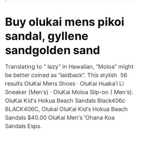
Buy olukai mens pikoi
sandal, gyllene
sandgolden sand
Translating to “ lazy” in Hawaiian, “Moloa” might
be better coined as “laidback”. This stylish 56
results OluKai Mens Shoes · OluKai Huaka'i Li
Sneaker (Men's) · OluKai Moloa Slip-on ( Men's).
OluKai Kid's Hokua Beach Sandals Black406c
BLACK406C, Olukai OluKai Kid's Hokua Beach
Sandals $40.00 OluKai Men's 'Ohana Koa
Sandals Esps.