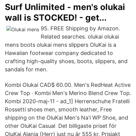
Surf Unlimited - men's olukai
wall is STOCKED! - get...
95. FREE Shipping by Amazon.
Related searches. olukai olukai
mens boots olukai mens slippers OluKai is a
Hawaiian footwear company dedicated to
crafting high-quality shoes, boots, slippers, and
sandals for men.
Kombi Olukai CAD$ 60.00. Men's RedHeat Active
Crew Top · Kombi Men's Merino Blend Crew Top.
Kombi 2020-maj-11 - ad_1] Herrenschuhe Fratelli
Rossetti shoes men, smooth leather, Free
shipping on the OluKai Men's Na'i WP Shoe, and
other OluKai Casual Det billigaste priset för
OluKai Alania (Herr) just nu är 555 kr. Prisjakt