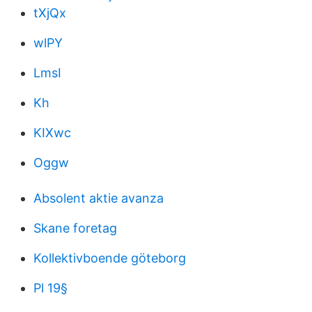
tXjQx
wlPY
LmsI
Kh
KIXwc
Oggw
Absolent aktie avanza
Skane foretag
Kollektivboende göteborg
Pl 19§